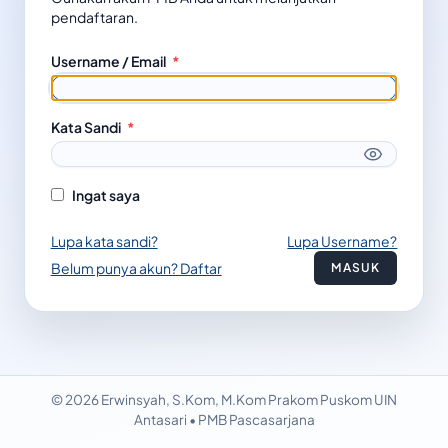
pendaftaran.
Username / Email
*
Kata Sandi
*
Ingat saya
Lupa kata sandi?
Lupa Username?
Belum punya akun? Daftar
MASUK
© 2026 Erwinsyah, S.Kom, M.Kom Prakom Puskom UIN
Antasari • PMB Pascasarjana